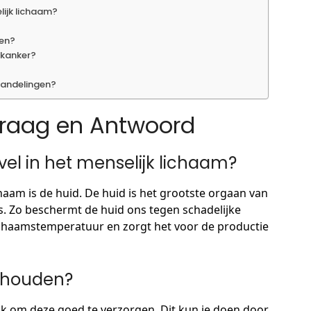
elijk lichaam?
gen?
dkanker?
handelingen?
 Vraag en Antwoord
 vel in het menselijk lichaam?
ichaam is de huid. De huid is het grootste orgaan van
es. Zo beschermt de huid ons tegen schadelijke
lichaamstemperatuur en zorgt het voor de productie
d houden?
jk om deze goed te verzorgen. Dit kun je doen door