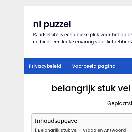
Ga
naar
de
nl puzzel
inhoud
Raadselsite is een unieke plek voor het opl
en biedt een leuke ervaring voor liefhebber
Privacybeleid
Voorbeeld pagina
belangrijk stuk v
Geplaats
Inhoudsopgave
Belangrijk stuk vel – Vraag en Antwoord