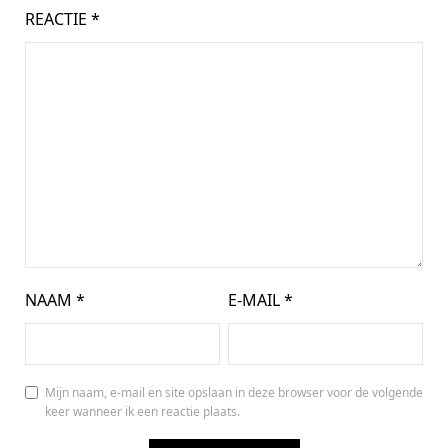
REACTIE
*
NAAM
*
E-MAIL
*
Mijn naam, e-mail en site opslaan in deze browser voor de volgende
keer wanneer ik een reactie plaats.