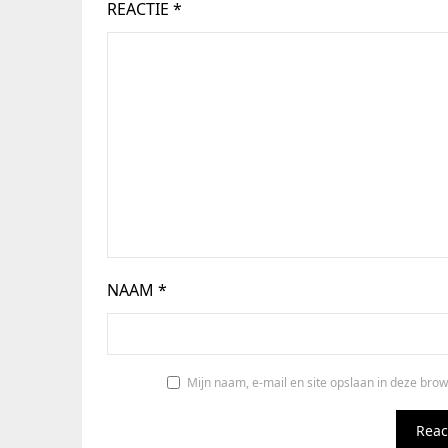
REACTIE
*
NAAM
*
Mijn naam, e-mail en site opslaan in deze brow