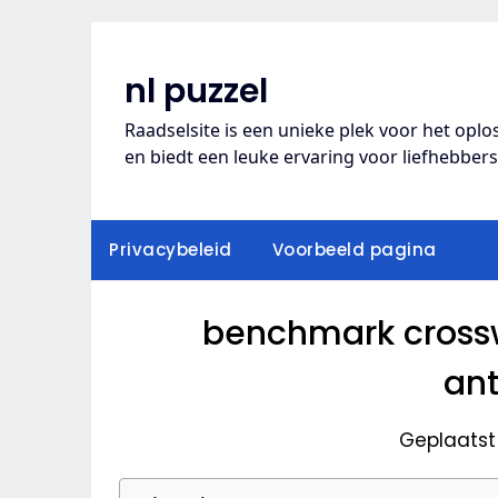
Ga
naar
de
nl puzzel
inhoud
Raadselsite is een unieke plek voor het opl
en biedt een leuke ervaring voor liefhebber
Privacybeleid
Voorbeeld pagina
benchmark crossw
an
Geplaatst