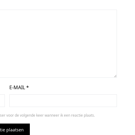
E-MAIL
*
ser voor de volgende keer wanneer ik een reactie plaats.