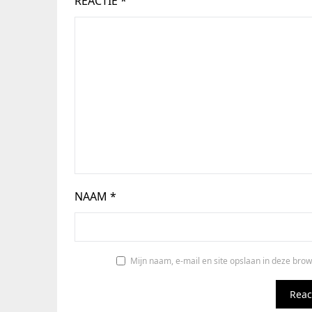
REACTIE
*
NAAM
*
Mijn naam, e-mail en site opslaan in deze brow