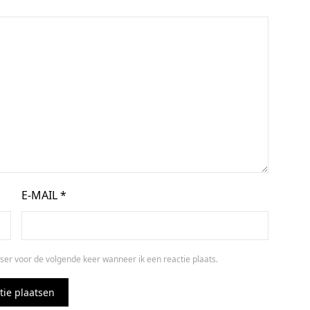
E-MAIL
*
ser voor de volgende keer wanneer ik een reactie plaats.