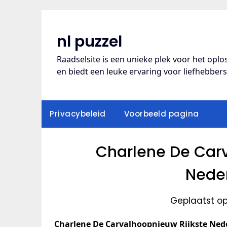
Ga
naar
de
nl puzzel
inhoud
Raadselsite is een unieke plek voor het opl
en biedt een leuke ervaring voor liefhebber
Privacybeleid
Voorbeeld pagina
Charlene De Carv
Neder
Geplaatst o
Charlene De Carvalhoopnieuw Rijkste Ned