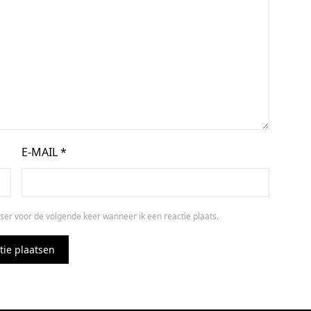
E-MAIL
*
ser voor de volgende keer wanneer ik een reactie plaats.