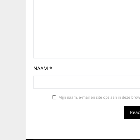
NAAM
*
Mijn naam, e-mail en site opslaan in deze brow