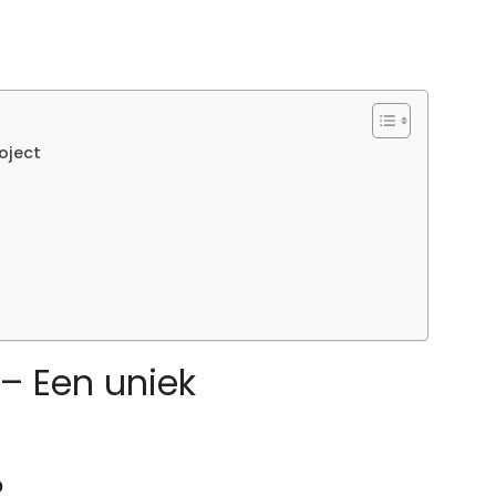
oject
– Een uniek
?