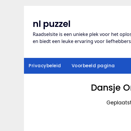
Ga
naar
de
nl puzzel
inhoud
Raadselsite is een unieke plek voor het opl
en biedt een leuke ervaring voor liefhebber
Privacybeleid
Voorbeeld pagina
Dansje O
Geplaats