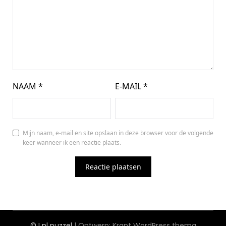
NAAM
*
E-MAIL
*
Mijn naam, e-mail en site opslaan in deze browser voor de volgende
keer wanneer ik een reactie plaats.
©J nl puzzel
| Ontwerp:
Krant WordPress thema