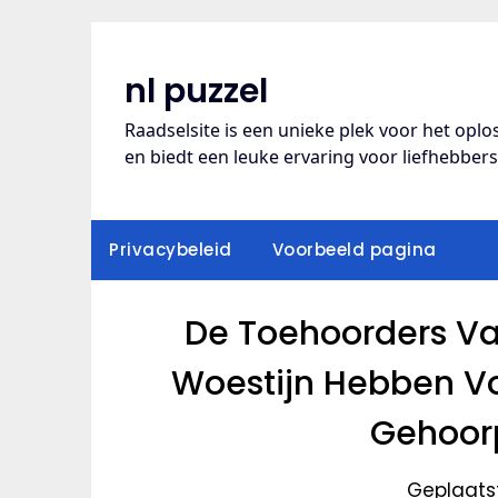
Ga
naar
de
nl puzzel
inhoud
Raadselsite is een unieke plek voor het opl
en biedt een leuke ervaring voor liefhebber
Privacybeleid
Voorbeeld pagina
De Toehoorders Va
Woestijn Hebben Vo
Gehoor
Geplaatst