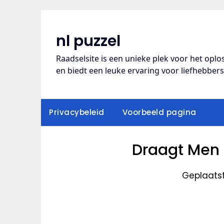
Ga
naar
de
nl puzzel
inhoud
Raadselsite is een unieke plek voor het opl
en biedt een leuke ervaring voor liefhebber
Privacybeleid
Voorbeeld pagina
Draagt Men 
Geplaats