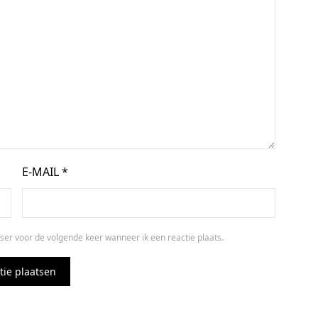
E-MAIL
*
ser voor de volgende keer wanneer ik een reactie plaats.