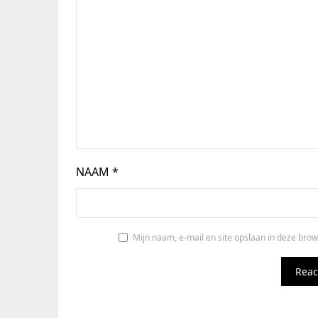
NAAM
*
Mijn naam, e-mail en site opslaan in deze brow