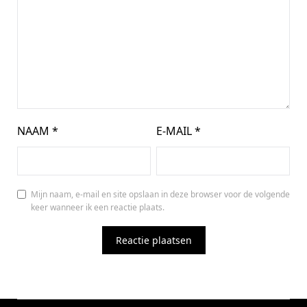
NAAM
*
E-MAIL
*
Mijn naam, e-mail en site opslaan in deze browser voor de volgende
keer wanneer ik een reactie plaats.