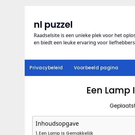
Ga
naar
de
nl puzzel
inhoud
Raadselsite is een unieke plek voor het opl
en biedt een leuke ervaring voor liefhebber
Privacybeleid
Voorbeeld pagina
Een Lamp I
Geplaats
Inhoudsopgave
Een Lamp Is Gemakkelijk