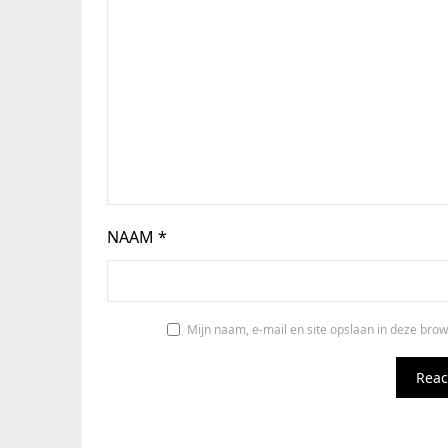
NAAM
*
Mijn naam, e-mail en site opslaan in deze brow