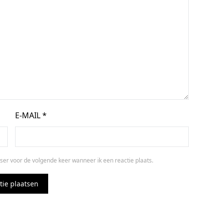
E-MAIL
*
ser voor de volgende keer wanneer ik een reactie plaats.