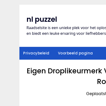
Ga
naar
de
nl puzzel
inhoud
Raadselsite is een unieke plek voor het opl
en biedt een leuke ervaring voor liefhebber
Privacybeleid
Voorbeeld pagina
Eigen Droplikeurmer
Ro
Geplaats