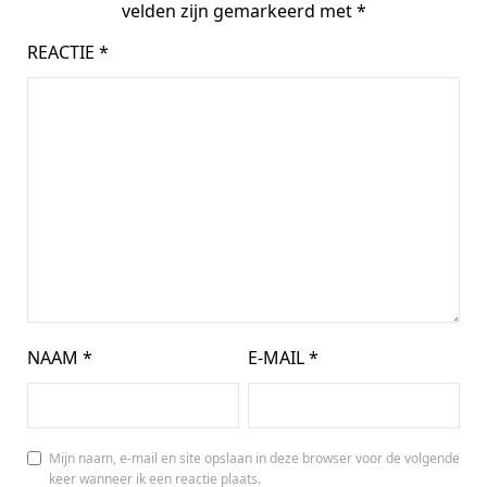
velden zijn gemarkeerd met
*
REACTIE
*
NAAM
*
E-MAIL
*
Mijn naam, e-mail en site opslaan in deze browser voor de volgende
keer wanneer ik een reactie plaats.