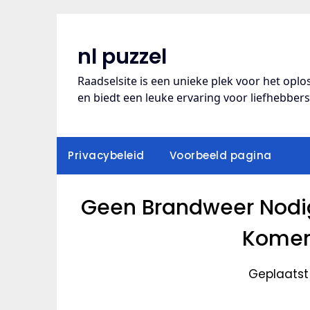
Ga
naar
de
nl puzzel
inhoud
Raadselsite is een unieke plek voor het opl
en biedt een leuke ervaring voor liefhebber
Privacybeleid
Voorbeeld pagina
Geen Brandweer Nodi
Komen
Geplaatst