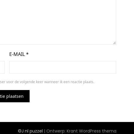
E-MAIL
*
ser voor de volgende keer wanneer ik een reactie plaats.
©J nl puzzel
| Ontwerp:
Krant WordPress thema