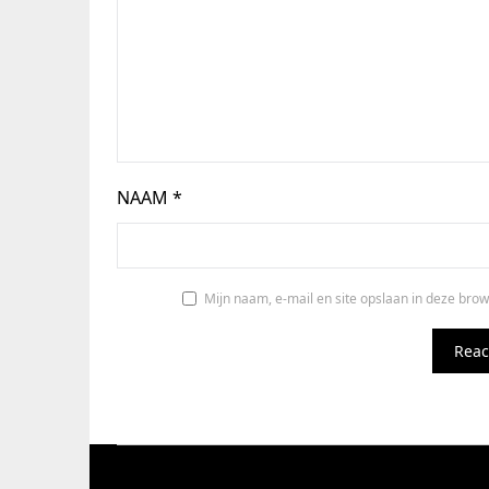
NAAM
*
Mijn naam, e-mail en site opslaan in deze brow