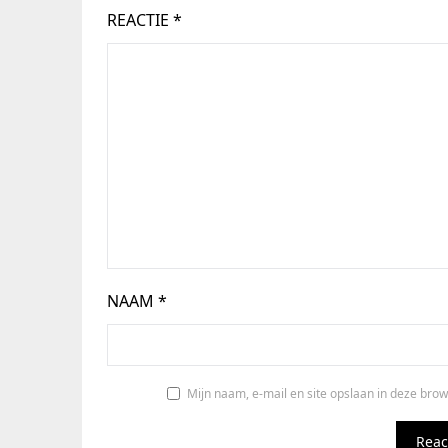
REACTIE
*
NAAM
*
Mijn naam, e-mail en site opslaan in deze brow