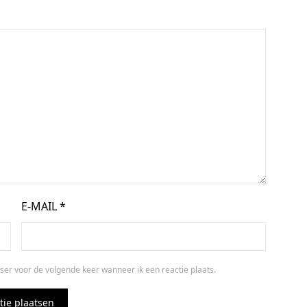
E-MAIL
*
ser voor de volgende keer wanneer ik een reactie plaats.