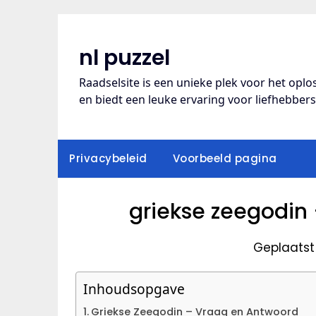
Ga
naar
de
nl puzzel
inhoud
Raadselsite is een unieke plek voor het opl
en biedt een leuke ervaring voor liefhebber
Privacybeleid
Voorbeeld pagina
griekse zeegodin
Geplaatst
Inhoudsopgave
Griekse Zeegodin – Vraag en Antwoord