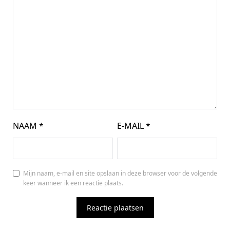
NAAM
*
E-MAIL
*
Mijn naam, e-mail en site opslaan in deze browser voor de volgende
keer wanneer ik een reactie plaats.