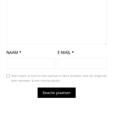
NAAM
*
E-MAIL
*
Mijn naam, e-mail en site opslaan in deze browser voor de volgende
keer wanneer ik een reactie plaats.