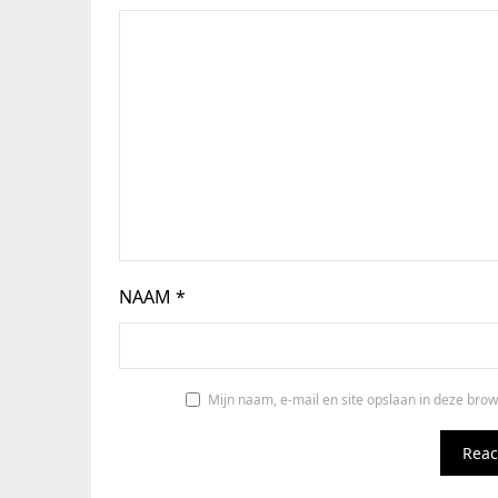
NAAM
*
Mijn naam, e-mail en site opslaan in deze brow