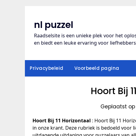
Ga
naar
de
nl puzzel
inhoud
Raadselsite is een unieke plek voor het opl
en biedt een leuke ervaring voor liefhebber
Privacybeleid
Voorbeeld pagina
Hoort Bij 
Geplaatst op
Hoort Bij 11 Horizontaal
: Hoort Bij 11 Horiz
in onze krant. Deze rubriek is bedoeld voor 
uitdagende uitdaging voor puzzelaars van al