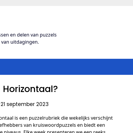
ossen en delen van puzzels
s van uitdagingen.
11 Horizontaal?
 21 september 2023
ontaal is een puzzelrubriek die wekelijks verschijnt
liefhebbers van kruiswoordpuzzels en biedt een
le niveaus. Elke week presenteren we een reeks