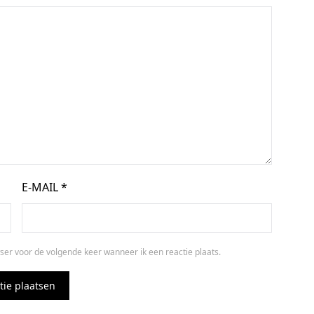
E-MAIL
*
ser voor de volgende keer wanneer ik een reactie plaats.