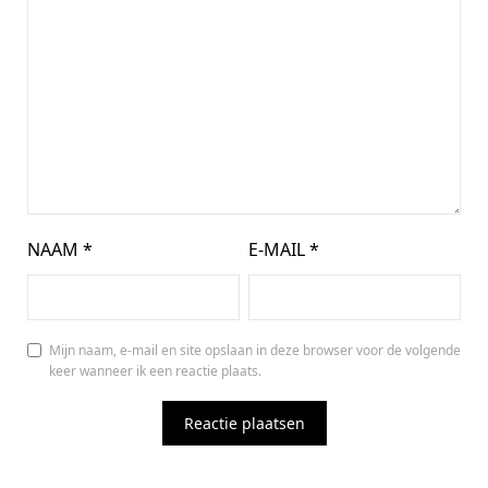
NAAM
*
E-MAIL
*
Mijn naam, e-mail en site opslaan in deze browser voor de volgende
keer wanneer ik een reactie plaats.