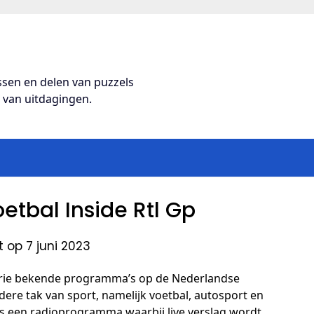
ossen en delen van puzzels
s van uitdagingen.
oetbal Inside Rtl Gp
 op 7 juni 2023
n drie bekende programma’s op de Nederlandse
dere tak van sport, namelijk voetbal, autosport en
is een radioprogramma waarbij live verslag wordt