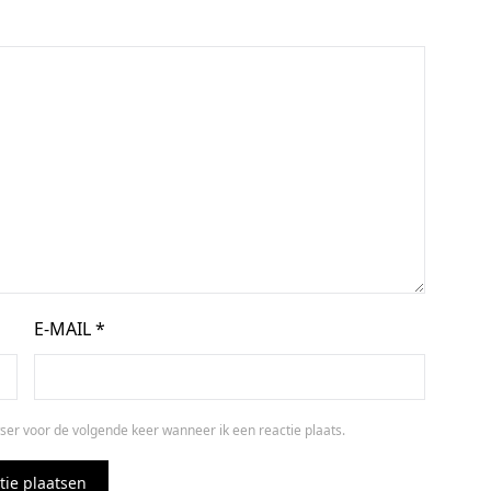
E-MAIL
*
ser voor de volgende keer wanneer ik een reactie plaats.