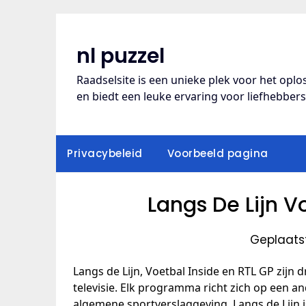
Ga
naar
de
nl puzzel
inhoud
Raadselsite is een unieke plek voor het opl
en biedt een leuke ervaring voor liefhebber
Privacybeleid
Voorbeeld pagina
Langs De Lijn V
Geplaatst
Langs de Lijn, Voetbal Inside en RTL GP zij
televisie. Elk programma richt zich op een an
algemene sportverslaggeving. Langs de Lijn 