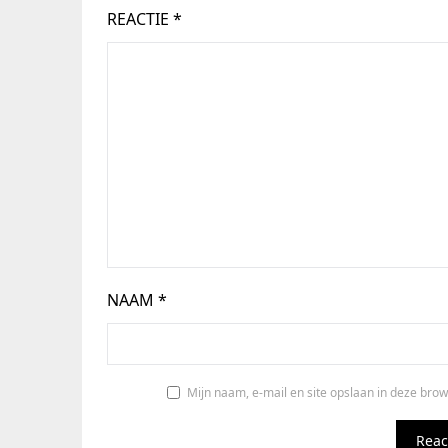
REACTIE
*
NAAM
*
Mijn naam, e-mail en site opslaan in deze brow