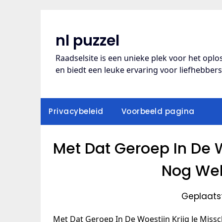
Ga
naar
de
nl puzzel
inhoud
Raadselsite is een unieke plek voor het opl
en biedt een leuke ervaring voor liefhebber
Privacybeleid
Voorbeeld pagina
Met Dat Geroep In De W
Nog Wel
Geplaatst
Met Dat Geroep In De Woestijn Krijg Je Miss