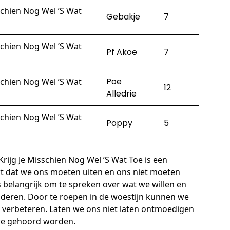
schien Nog Wel ’S Wat
Gebakje
7
schien Nog Wel ’S Wat
Pf Akoe
7
Poe
schien Nog Wel ’S Wat
12
Alledrie
schien Nog Wel ’S Wat
Poppy
5
Krijg Je Misschien Nog Wel ’S Wat Toe is een
rt dat we ons moeten uiten en ons niet moeten
 belangrijk om te spreken over wat we willen en
nderen. Door te roepen in de woestijn kunnen we
n verbeteren. Laten we ons niet laten ontmoedigen
 we gehoord worden.