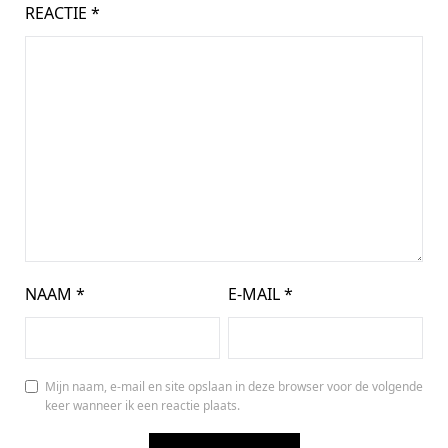
REACTIE
*
NAAM
*
E-MAIL
*
Mijn naam, e-mail en site opslaan in deze browser voor de volgende
keer wanneer ik een reactie plaats.