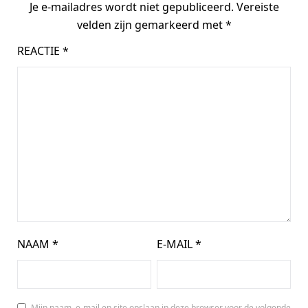
Je e-mailadres wordt niet gepubliceerd.
Vereiste
velden zijn gemarkeerd met
*
REACTIE
*
NAAM
*
E-MAIL
*
Mijn naam, e-mail en site opslaan in deze browser voor de volgende