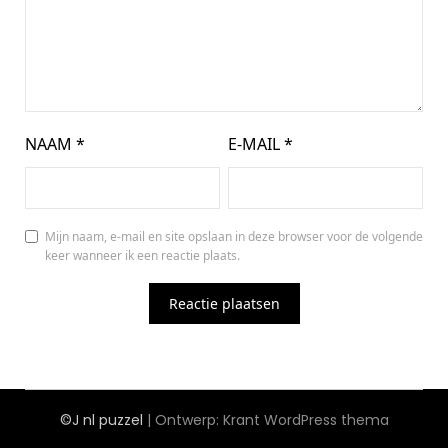
NAAM
*
E-MAIL
*
Mijn naam, e-mail en site opslaan in deze browser voor de volgende
keer wanneer ik een reactie plaats.
©J nl puzzel
| Ontwerp:
Krant WordPress thema