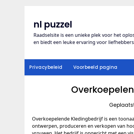
Ga
naar
de
nl puzzel
inhoud
Raadselsite is een unieke plek voor het opl
en biedt een leuke ervaring voor liefhebber
Privacybeleid
Voorbeeld pagina
Overkoepelend
Geplaatst
Overkoepelende Kledingbedrijf is een toonaan
ontwerpen, produceren en verkopen van ho
vrouwen. Het bedrijf is opgericht met een vis