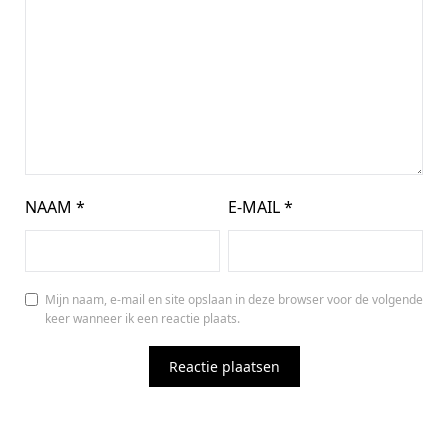
NAAM
*
E-MAIL
*
Mijn naam, e-mail en site opslaan in deze browser voor de volgende
keer wanneer ik een reactie plaats.