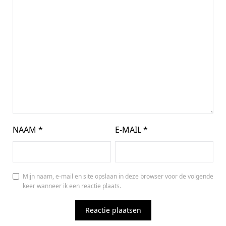
NAAM
*
E-MAIL
*
Mijn naam, e-mail en site opslaan in deze browser voor de volgende
keer wanneer ik een reactie plaats.