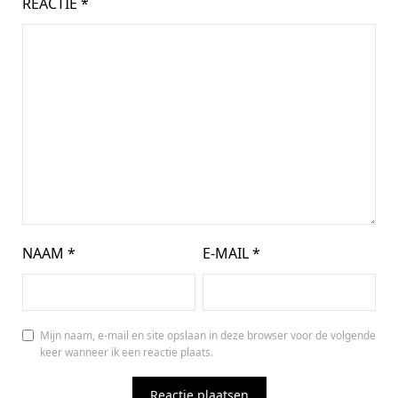
REACTIE
*
NAAM
*
E-MAIL
*
Mijn naam, e-mail en site opslaan in deze browser voor de volgende
keer wanneer ik een reactie plaats.