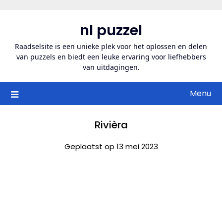
Ga
naar
nl puzzel
de
inhoud
Raadselsite is een unieke plek voor het oplossen en delen
van puzzels en biedt een leuke ervaring voor liefhebbers
van uitdagingen.
Menu
Rivièra
Geplaatst op 13 mei 2023