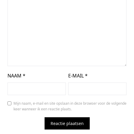
NAAM
*
E-MAIL
*
Mijn naam, e-mail en site opslaan in deze browser voor de volgende
keer wanneer ik een reactie plaats.