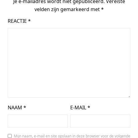
Je e-mailadres wordt niet gepubliceerd.
Vereiste
velden zijn gemarkeerd met
*
REACTIE
*
NAAM
*
E-MAIL
*
Mijn naam, e-mail en site opslaan in deze browser voor de volgende