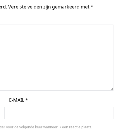
erd.
Vereiste velden zijn gemarkeerd met
*
E-MAIL
*
ser voor de volgende keer wanneer ik een reactie plaats.