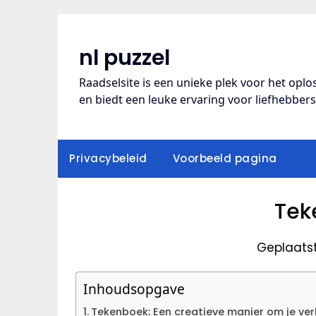
Ga
naar
de
nl puzzel
inhoud
Raadselsite is een unieke plek voor het opl
en biedt een leuke ervaring voor liefhebber
Privacybeleid
Voorbeeld pagina
Tek
Geplaats
Inhoudsopgave
Tekenboek: Een creatieve manier om je ver