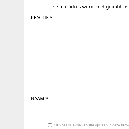
Je e-mailadres wordt niet gepublice
REACTIE
*
NAAM
*
Mijn naam, e-mail en site opslaan in deze brow