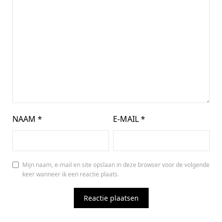
NAAM
*
E-MAIL
*
Mijn naam, e-mail en site opslaan in deze browser voor de volgende
keer wanneer ik een reactie plaats.