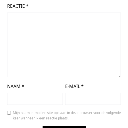
REACTIE
*
NAAM
*
E-MAIL
*
Mijn naam, e-mail en site opslaan in deze browser voor de volgende
keer wanneer ik een reactie plaats.