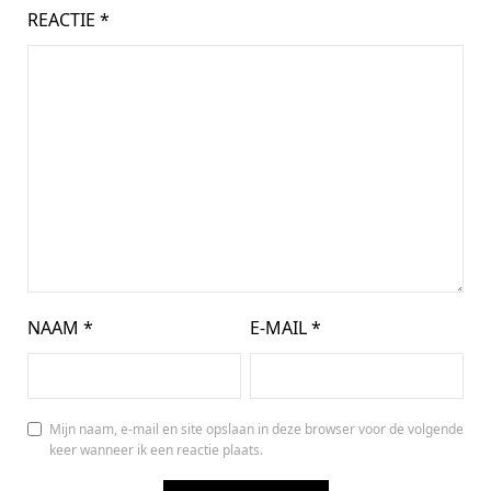
REACTIE
*
NAAM
*
E-MAIL
*
Mijn naam, e-mail en site opslaan in deze browser voor de volgende
keer wanneer ik een reactie plaats.