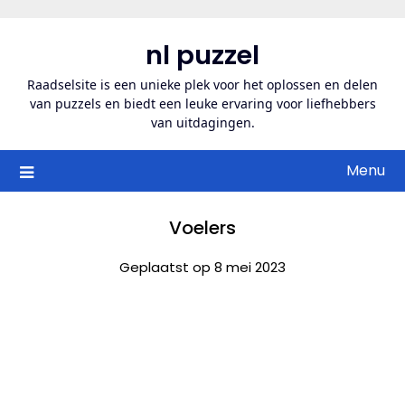
Ga
naar
nl puzzel
de
inhoud
Raadselsite is een unieke plek voor het oplossen en delen
van puzzels en biedt een leuke ervaring voor liefhebbers
van uitdagingen.
Menu
Voelers
Geplaatst op 8 mei 2023