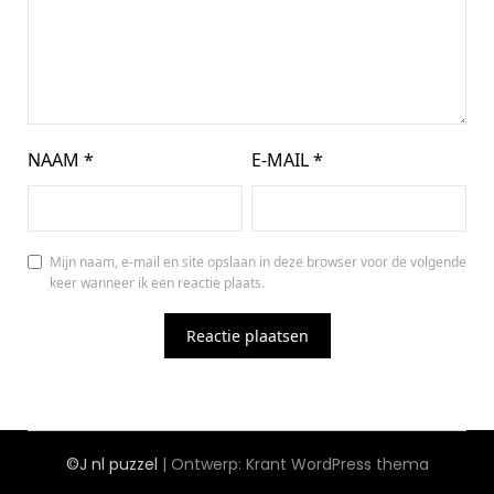
NAAM
*
E-MAIL
*
Mijn naam, e-mail en site opslaan in deze browser voor de volgende
keer wanneer ik een reactie plaats.
©J nl puzzel
| Ontwerp:
Krant WordPress thema