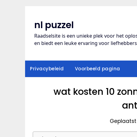
Ga
naar
de
nl puzzel
inhoud
Raadselsite is een unieke plek voor het opl
en biedt een leuke ervaring voor liefhebber
Privacybeleid
Voorbeeld pagina
wat kosten 10 zon
an
Geplaatst