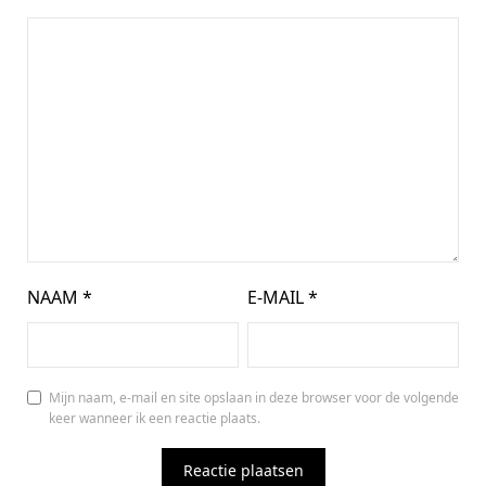
NAAM
*
E-MAIL
*
Mijn naam, e-mail en site opslaan in deze browser voor de volgende
keer wanneer ik een reactie plaats.