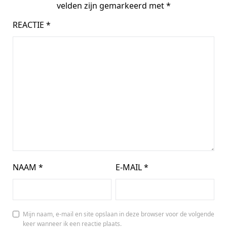
velden zijn gemarkeerd met
*
REACTIE
*
NAAM
*
E-MAIL
*
Mijn naam, e-mail en site opslaan in deze browser voor de volgende
keer wanneer ik een reactie plaats.