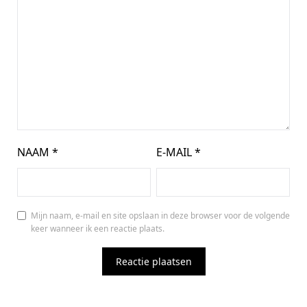
NAAM
*
E-MAIL
*
Mijn naam, e-mail en site opslaan in deze browser voor de volgende
keer wanneer ik een reactie plaats.