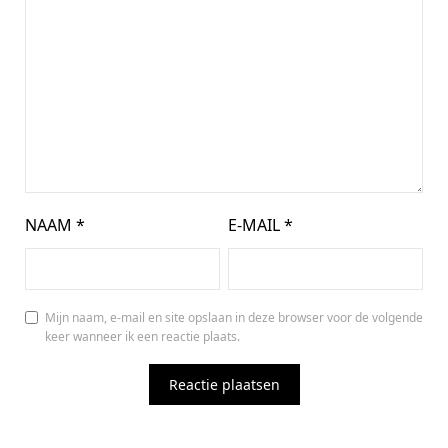
NAAM
*
E-MAIL
*
Mijn naam, e-mail en site opslaan in deze browser voor de volgende
keer wanneer ik een reactie plaats.